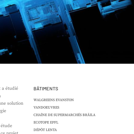
 a étudié
BÂTIMENTS
a
WALGREENS EVANSTON
une solution
VANDOEUVRES
rgie
CHAÎNE DE SUPERMARCHÉS BRĂILA
ECOTOPE EPFL
 étude
DÉPÔT LENTA
ce projet,