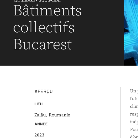
Bâtiments
collectifs
Bucarest
APERÇU
Un 
l’u
LIEU
cli
res
Zalău, Roumanie
iné
ANNÉE
Pou
2023
d’o