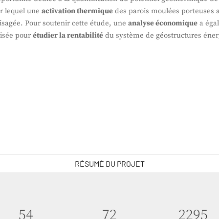
r lequel une
activation thermique
des parois moulées porteuses a
isagée. Pour soutenir cette étude, une
analyse économique
a éga
lisée pour
étudier la rentabilité
du système de géostructures éner
RÉSUMÉ DU PROJET
76
101
3219