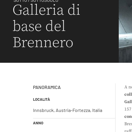
Galleria di
base del
Brennero
PANORAMICA
A n
col
LOCALITÀ
Gal
157
Innsbruck, Austria-Fortezza, Italia
con
ANNO
Bre
raf