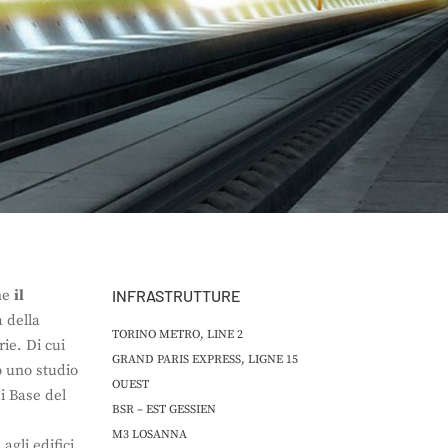
one
il
INFRASTRUTTURE
 della
TORINO METRO, LINE 2
ie. Di cui
GRAND PARIS EXPRESS, LIGNE 15
o uno studio
OUEST
di Base del
BSR – EST GESSIEN
M3 LOSANNA
gli edifici