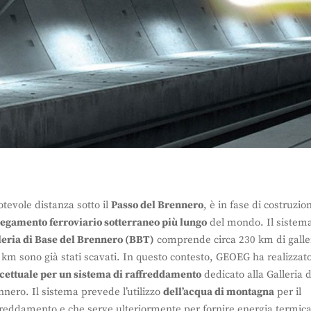
otevole distanza sotto il
Passo del Brennero
, è in fase di costruzi
legamento ferroviario sotterraneo più lungo
del mondo. Il sistema
leria di Base del Brennero (BBT)
comprende circa 230 km di galler
 km sono già stati scavati. In questo contesto, GEOEG ha realizzat
cettuale per un sistema di raffreddamento
dedicato alla Galleria 
nnero. Il sistema prevede l’utilizzo
dell’acqua di montagna
per il
freddamento e che serve ulteriormente per fornire energia termica a